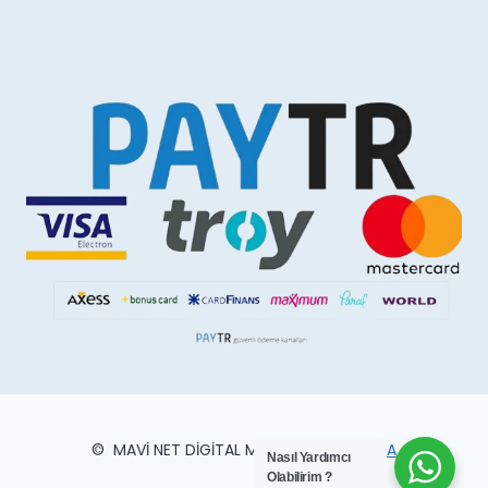
© MAVİ NET DİGİTAL MATBAA
VİPSMEDYA
Nasıl Yardımcı
Olabilirim ?