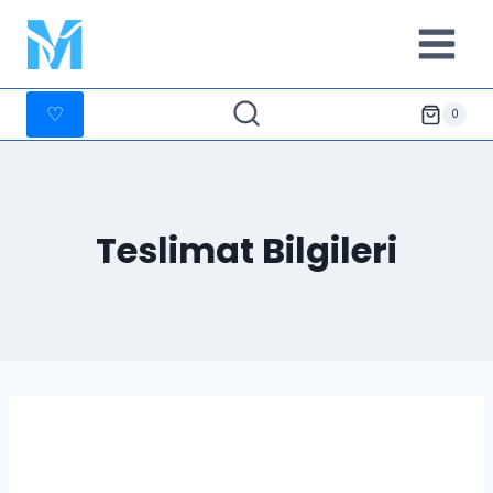
İçeriğe
geç
♡
0
Teslimat Bilgileri