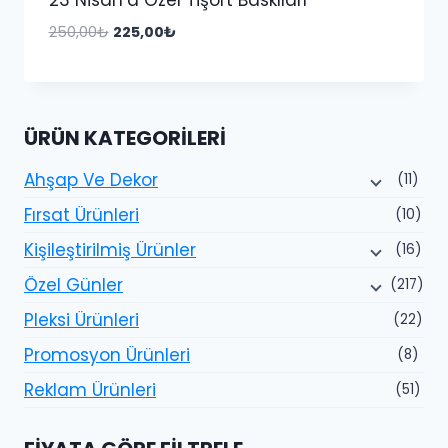
Orijinal
Şu
250,00
₺
225,00
₺
fiyat:
andaki
250,00₺.
fiyat:
225,00₺.
ÜRÜN KATEGORILERI
Ahşap Ve Dekor
(11)
Fırsat Ürünleri
(10)
Kişileştirilmiş Ürünler
(16)
Özel Günler
(217)
Pleksi Ürünleri
(22)
Promosyon Ürünleri
(8)
Reklam Ürünleri
(51)