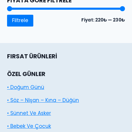
FIYATA GÖRE FILTRELE
En
En
Fiyat:
220₺
—
230₺
Filtrele
dü
yü
fiy
fiy
FIRSAT ÜRÜNLERI
ÖZEL GÜNLER
• Doğum Günü
• Söz – Nişan – Kına – Düğün
• Sünnet Ve Asker
• Bebek Ve Çocuk