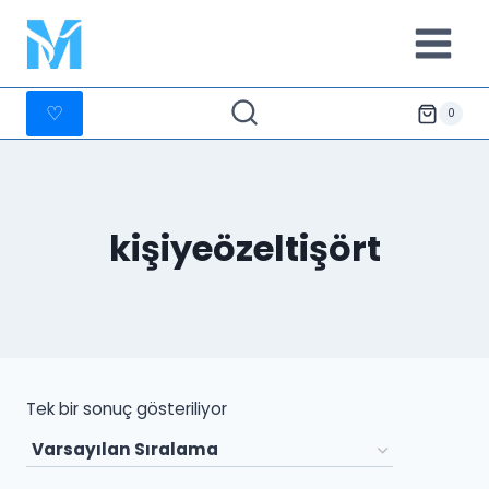
İçeriğe
geç
♡
0
kişiyeözeltişört
Tek bir sonuç gösteriliyor