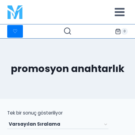
İçeriğe
geç
♡
0
promosyon anahtarlık
Tek bir sonuç gösteriliyor