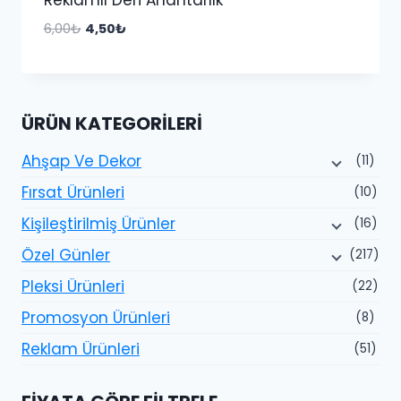
Orijinal
Şu
6,00
₺
4,50
₺
fiyat:
andaki
6,00₺.
fiyat:
4,50₺.
ÜRÜN KATEGORILERI
Ahşap Ve Dekor
(11)
Fırsat Ürünleri
(10)
Kişileştirilmiş Ürünler
(16)
Özel Günler
(217)
Pleksi Ürünleri
(22)
Promosyon Ürünleri
(8)
Reklam Ürünleri
(51)