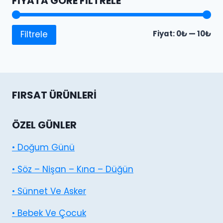
FIYATA GÖRE FILTRELE
En
En
Fiyat:
0₺
—
10₺
Filtrele
dü
yü
fiy
fiy
FIRSAT ÜRÜNLERI
ÖZEL GÜNLER
• Doğum Günü
• Söz – Nişan – Kına – Düğün
• Sünnet Ve Asker
• Bebek Ve Çocuk