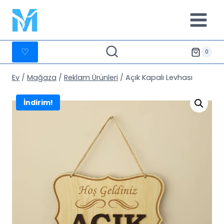
İçeriğe
geç
♡
0
Ev
/
Mağaza
/
Reklam Ürünleri
/
Açık Kapalı Levhası
İndirim!