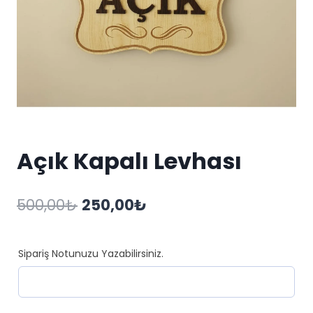
Açık Kapalı Levhası
Orijinal
Şu
500,00
₺
250,00
₺
fiyat:
andaki
500,00₺.
fiyat:
Sipariş Notunuzu Yazabilirsiniz.
250,00₺.