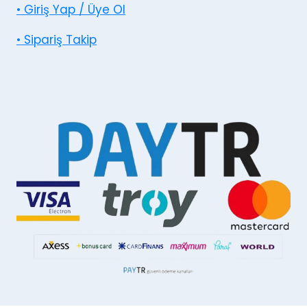
• Giriş Yap / Üye Ol
• Sipariş Takip