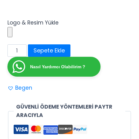
Logo & Resim Yükle
Doğum
Sepete Ekle
Günü
Etiketi
Nasıl Yardımcı Olabilirim ?
(1
adet)
Begen
adet
GÜVENLİ ÖDEME YÖNTEMLERİ PAYTR
ARACIYLA