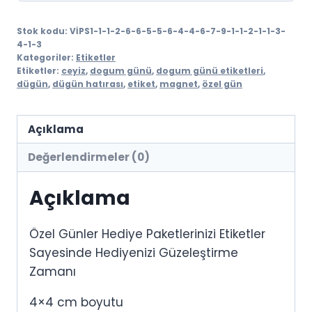
Stok kodu:
VİPS1-1-1-2-6-6-5-5-6-4-4-6-7-9-1-1-2-1-1-3-
4-1-3
Kategoriler:
Etiketler
Etiketler:
ceyiz
,
dogum günü
,
dogum günü etiketleri
,
dügün
,
dügün hatırası
,
etiket
,
magnet
,
özel gün
Açıklama
Değerlendirmeler (0)
Açıklama
Özel Günler Hediye Paketlerinizi Etiketler
Sayesinde Hediyenizi Güzeleştirme
Zamanı
4×4 cm boyutu