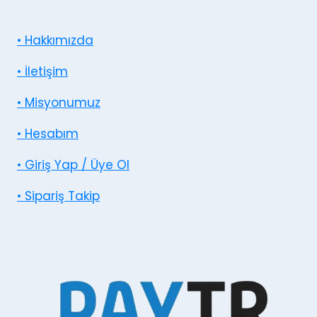
• Hakkımızda
• İletişim
• Misyonumuz
• Hesabım
• Giriş Yap / Üye Ol
• Sipariş Takip