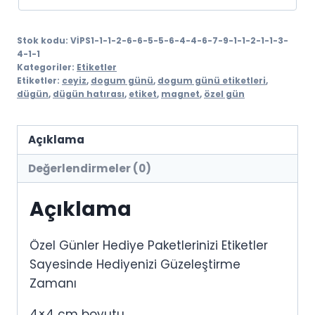
Stok kodu:
VİPS1-1-1-2-6-6-5-5-6-4-4-6-7-9-1-1-2-1-1-3-
4-1-1
Kategoriler:
Etiketler
Etiketler:
ceyiz
,
dogum günü
,
dogum günü etiketleri
,
dügün
,
dügün hatırası
,
etiket
,
magnet
,
özel gün
Açıklama
Değerlendirmeler (0)
Açıklama
Özel Günler Hediye Paketlerinizi Etiketler
Sayesinde Hediyenizi Güzeleştirme
Zamanı
4×4 cm boyutu