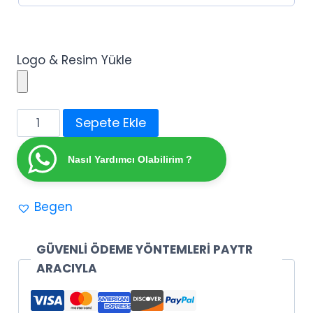
Logo & Resim Yükle
Doğum
Sepete Ekle
Günü
Etiketi
Nasıl Yardımcı Olabilirim ?
(1
adet)
Begen
adet
GÜVENLİ ÖDEME YÖNTEMLERİ PAYTR
ARACIYLA