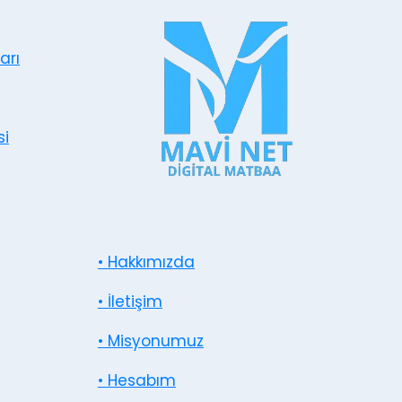
arı
si
• Hakkımızda
• İletişim
• Misyonumuz
• Hesabım