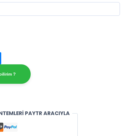
00,00₺.
ilirim ?
NTEMLERİ PAYTR ARACIYLA