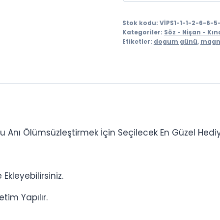
Stok kodu:
VİPS1-1-1-2-6-6-
Kategoriler:
Söz - Nişan - Kı
Etiketler:
dogum günü
,
magn
Bu Anı Ölümsüzleştirmek İçin Seçilecek En Güzel Hediy
Ekleyebilirsiniz.
etim Yapılır.