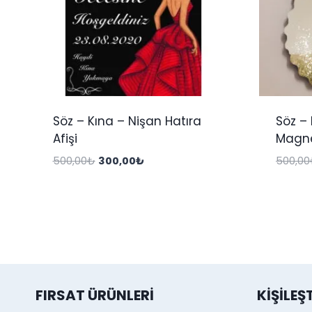
Söz – Kına – Nişan Hatıra
Söz – 
Afişi
Magne
Orijinal
Şu
500,00
₺
300,00
₺
500,00
fiyat:
andaki
500,00₺.
fiyat:
300,00₺.
FIRSAT ÜRÜNLERI
KIŞILEŞ