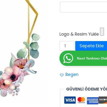
3
Logo & Resim Yükle
Söz
Sepete Ekle
-
Kına
Nasıl Yardımcı Olab
-
Nişan
Begen
Hatıra
Afişi
adet
GÜVENLİ ÖDEME YÖ