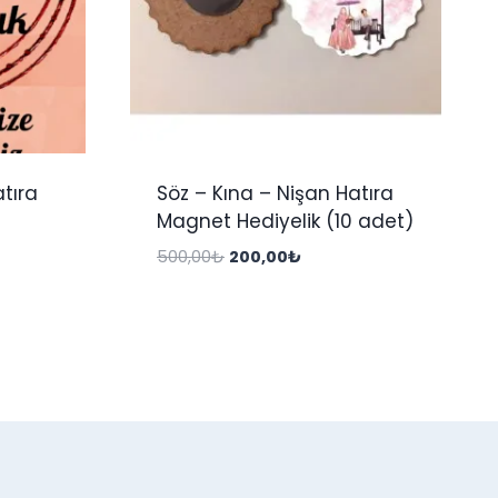
tıra
Söz – Kına – Nişan Hatıra
Magnet Hediyelik (10 adet)
Orijinal
Şu
500,00
₺
200,00
₺
fiyat:
andaki
500,00₺.
fiyat:
₺.
200,00₺.