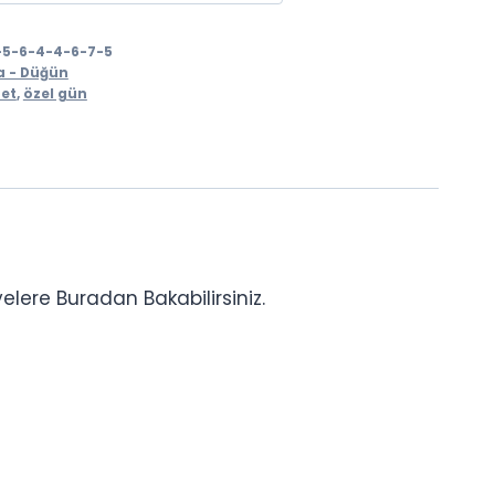
5-5-6-4-4-6-7-5
na - Düğün
et
,
özel gün
elere Buradan Bakabilirsiniz.