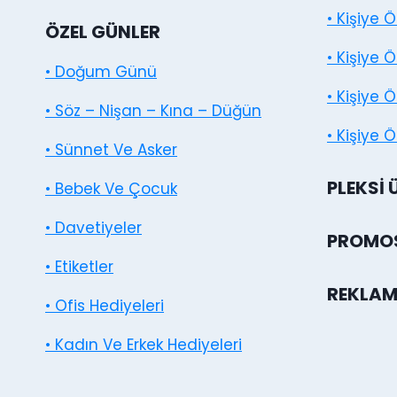
• Kişiye 
ÖZEL GÜNLER
• Kişiye 
• Doğum Günü
• Kişiye 
• Söz – Nişan – Kına – Düğün
• Kişiye Ö
• Sünnet Ve Asker
PLEKSI 
• Bebek Ve Çocuk
• Davetiyeler
PROMOS
• Etiketler
REKLAM
• Ofis Hediyeleri
• Kadın Ve Erkek Hediyeleri