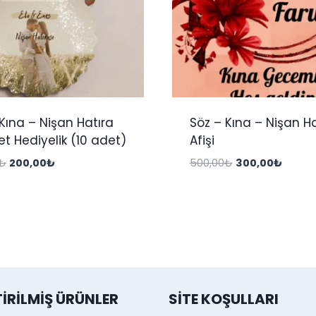
Kına – Nişan Hatıra
Söz – Kına – Nişan Ha
t Hediyelik (10 adet)
Afişi
Orijinal
Şu
Orijinal
Şu
₺
200,00
₺
500,00
₺
300,00
₺
fiyat:
andaki
fiyat:
andaki
500,00₺.
fiyat:
500,00₺.
fiyat:
200,00₺.
300,00
TIRILMIŞ ÜRÜNLER
SITE KOŞULLARI