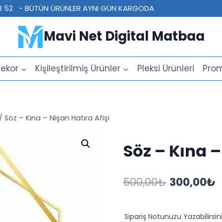
 23 52 - BÜTÜN ÜRÜNLER AYNI GÜN KARGODA
Mavi Net Digital Matbaa
ekor
Kişileştirilmiş Ürünler
Pleksi Ürünleri
Prom
/
Söz – Kına – Nişan Hatıra Afişi
Söz – Kına –
Orijinal
Ş
500,00
₺
300,00
₺
fiyat:
a
500,00₺.
f
Sipariş Notunuzu Yazabilirsini