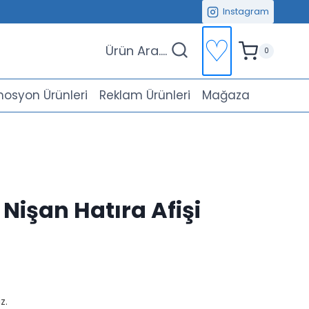
Instagram
♡
Ürün Ara....
0
osyon Ürünleri
Reklam Ürünleri
Mağaza
 Nişan Hatıra Afişi
u
ndaki
iyat:
z.