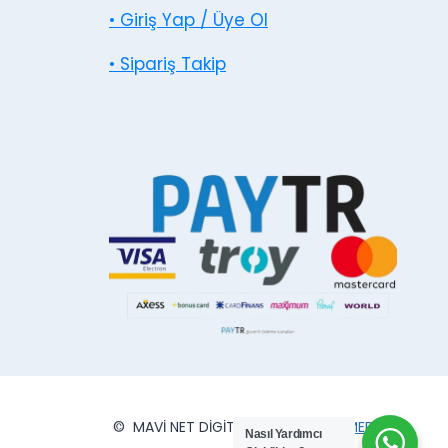
• Giriş Yap / Üye Ol
• Sipariş Takip
© MAVİ NET DİGİTAL MATBAA
VİPSMEDYA
Nasıl Yardımcı