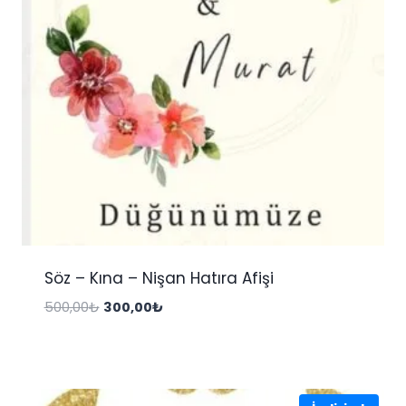
Söz – Kına – Nişan Hatıra Afişi
Orijinal
Şu
500,00
₺
300,00
₺
fiyat:
andaki
500,00₺.
fiyat:
300,00₺.