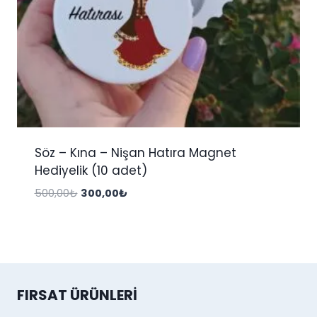
Söz – Kına – Nişan Hatıra Magnet
Hediyelik (10 adet)
Orijinal
Şu
500,00
₺
300,00
₺
fiyat:
andaki
500,00₺.
fiyat:
300,00₺.
FIRSAT ÜRÜNLERI