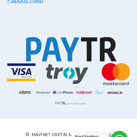
• Sipariş Takip
© MAVİ NET DİGİTAL MATBAA
VİPSMEDYA
Nasıl Yardımcı