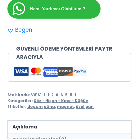
Kına
Nasıl Yardımcı Olabilirim ?
-
Nişan
Begen
Hatıra
Magnet
Hediyelik
GÜVENLİ ÖDEME YÖNTEMLERİ PAYTR
(10
ARACIYLA
adet)
adet
Stok kodu:
VİPS1-1-1-2-6-6-5-5-1
Kategoriler:
Söz - Nişan - Kına - Düğün
Etiketler:
dogum günü
,
magnet
,
özel gün
Açıklama