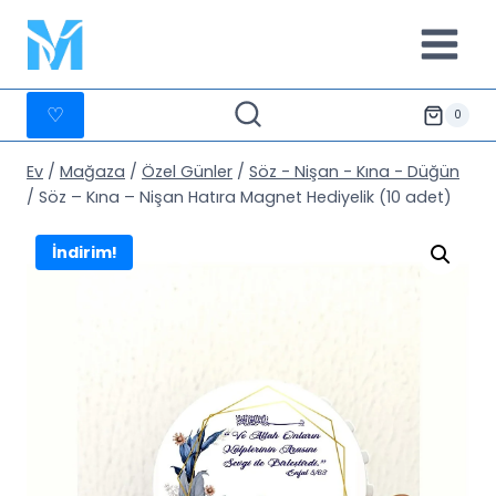
İçeriğe
geç
♡
0
Ev
/
Mağaza
/
Özel Günler
/
Söz - Nişan - Kına - Düğün
/
Söz – Kına – Nişan Hatıra Magnet Hediyelik (10 adet)
İndirim!