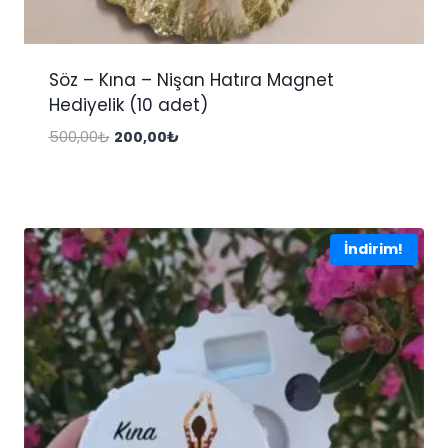
Söz – Kına – Nişan Hatıra Magnet
Hediyelik (10 adet)
Orijinal
Şu
500,00
₺
200,00
₺
fiyat:
andaki
500,00₺.
fiyat:
200,00₺.
İndirim!