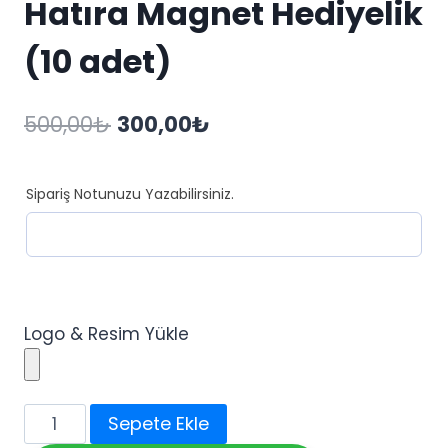
Hatıra Magnet Hediyelik
(10 adet)
Orijinal
Şu
500,00
₺
300,00
₺
fiyat:
andaki
500,00₺.
fiyat:
Sipariş Notunuzu Yazabilirsiniz.
300,00₺.
Logo & Resim Yükle
Söz
Sepete Ekle
-