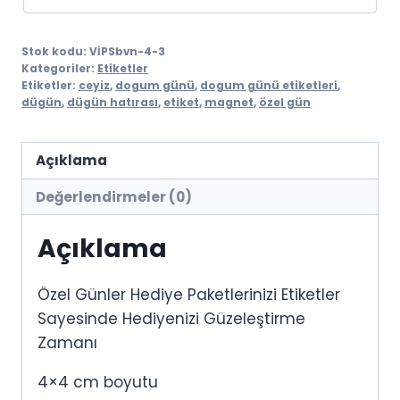
Stok kodu:
VİPSbvn-4-3
Kategoriler:
Etiketler
Etiketler:
ceyiz
,
dogum günü
,
dogum günü etiketleri
,
dügün
,
dügün hatırası
,
etiket
,
magnet
,
özel gün
Açıklama
Değerlendirmeler (0)
Açıklama
Özel Günler Hediye Paketlerinizi Etiketler
Sayesinde Hediyenizi Güzeleştirme
Zamanı
4×4 cm boyutu