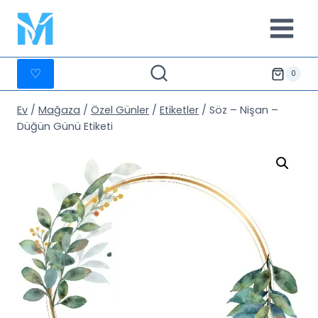
İçeriğe
geç
♡
0
Ev
/
Mağaza
/
Özel Günler
/
Etiketler
/
Söz – Nişan –
Düğün Günü Etiketi