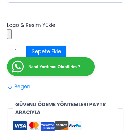
Logo & Resim Yükle
Söz
Sepete Ekle
–
Nişan
Nasıl Yardımcı Olabilirim ?
–
Düğün
Begen
Günü
Etiketi
adet
GÜVENLİ ÖDEME YÖNTEMLERİ PAYTR
ARACIYLA