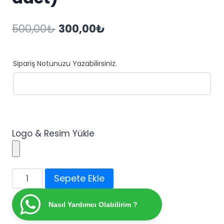
Orijinal
Şu
500,00
₺
300,00
₺
fiyat:
andaki
500,00₺.
fiyat:
Sipariş Notunuzu Yazabilirsiniz.
300,00₺.
Logo & Resim Yükle
Sünnet
Sepete Ekle
Hatırası
Balon
Nasıl Yardımcı Olabilirim ?
Magnet