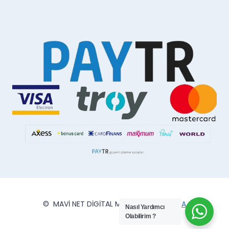
© MAVİ NET DİGİTAL MATBAA
VİPSMEDYA
Nasıl Yardımcı
Olabilirim ?