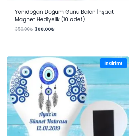
Yenidoğan Doğum Günü Balon İnşaat
Magnet Hediyelik (10 adet)
Orijinal
Şu
350,00
₺
300,00
₺
fiyat:
andaki
350,00₺.
fiyat:
300,00₺.
İndirim!