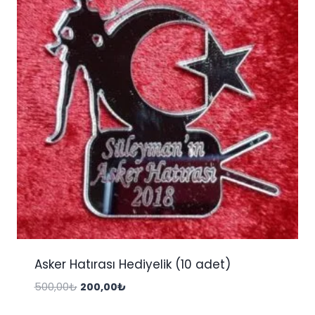
Asker Hatırası Hediyelik (10 adet)
Orijinal
Şu
500,00
₺
200,00
₺
fiyat:
andaki