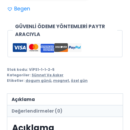
Hediyelik
Begen
(10
adet)
adet
GÜVENLİ ÖDEME YÖNTEMLERİ PAYTR
ARACIYLA
Stok kodu:
VİPS1-1-1-2-5
Kategoriler:
Sünnet Ve Asker
Etiketler:
dogum günü
,
magnet
,
özel gün
Açıklama
Değerlendirmeler (0)
Açıklama