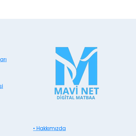
arı
si
• Hakkımızda