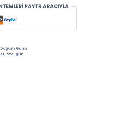
NTEMLERİ PAYTR ARACIYLA
,
Doğum Günü
et
,
özel gün