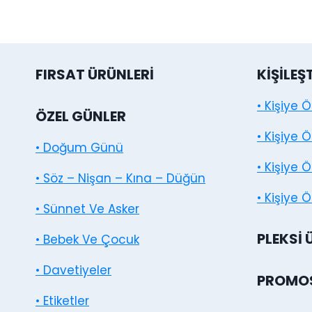
FIRSAT ÜRÜNLERI
KIŞILEŞ
• Kişiye 
ÖZEL GÜNLER
• Kişiye 
• Doğum Günü
• Kişiye 
• Söz – Nişan – Kına – Düğün
• Kişiye Ö
• Sünnet Ve Asker
PLEKSI 
• Bebek Ve Çocuk
• Davetiyeler
PROMOS
• Etiketler