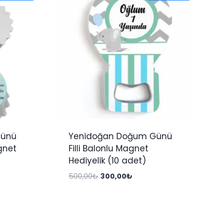
Günü
Yenidoğan Doğum Günü
gnet
Filli Balonlu Magnet
Hediyelik (10 adet)
Orijinal
Şu
500,00
₺
300,00
₺
fiyat:
andaki
500,00₺.
fiyat:
₺.
300,00₺.