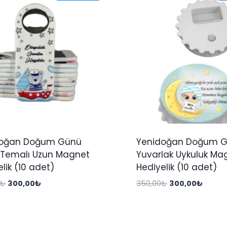
doğan Doğum Günü
Yenidoğan Doğum 
Temalı Uzun Magnet
Yuvarlak Uykuluk Ma
lik (10 adet)
Hediyelik (10 adet)
Orijinal
Şu
Orijinal
Şu
₺
300,00
₺
350,00
₺
300,00
₺
fiyat:
andaki
fiyat:
andaki
444,00₺.
fiyat:
350,00₺.
fiyat:
300,00₺.
300,00