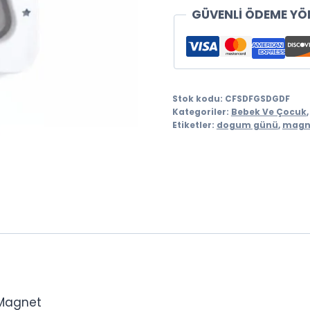
Hediyelik
GÜVENLİ ÖDEME YÖ
(10
adet)
adet
Stok kodu:
CFSDFGSDGDF
Kategoriler:
Bebek Ve Çocuk
Etiketler:
dogum günü
,
magn
 Magnet