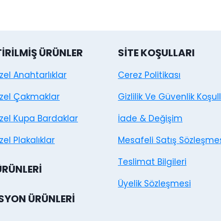
TIRILMIŞ ÜRÜNLER
SITE KOŞULLARI
Özel Anahtarlıklar
Cerez Politikası
Özel Çakmaklar
Gizlilik Ve Güvenlik Koşull
Özel Kupa Bardaklar
İade & Değişim
zel Plakalıklar
Mesafeli Satış Sözleşme
Teslimat Bilgileri
ÜRÜNLERI
Üyelik Sözleşmesi
YON ÜRÜNLERI