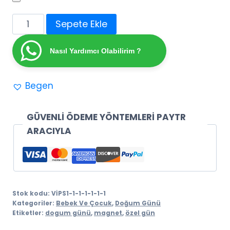
Yenidoğan
Sepete Ekle
Doğum
Günü
Nasıl Yardımcı Olabilirim ?
Gökkuşagı
Ahşap
Begen
Magnet
Hediyelik
(10
GÜVENLİ ÖDEME YÖNTEMLERİ PAYTR
adet)
ARACIYLA
adet
Stok kodu:
VİPS1-1-1-1-1-1-1
Kategoriler:
Bebek Ve Çocuk
,
Doğum Günü
Etiketler:
dogum günü
,
magnet
,
özel gün