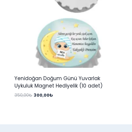
Yenidoğan Doğum Günü Yuvarlak
Uykuluk Magnet Hediyelik (10 adet)
Orijinal
Şu
350,00
₺
300,00
₺
fiyat:
andaki
350,00₺.
fiyat:
300,00₺.