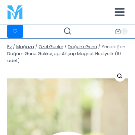
İçeriğe
geç
♡
0
Ev
/
Mağaza
/
Özel Günler
/
Doğum Günü
/
Yenidoğan
Doğum Günü Gökkuşagı Ahşap Magnet Hediyelik (10
adet)