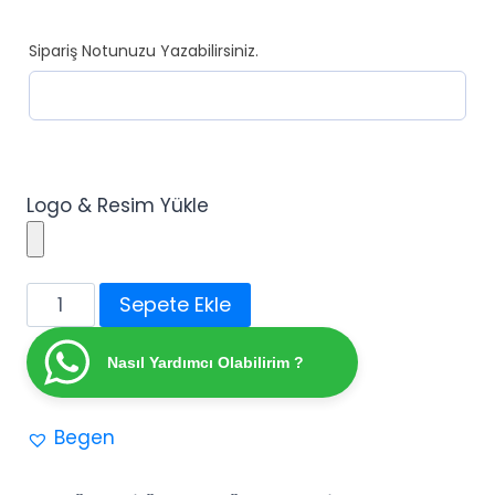
Sipariş Notunuzu Yazabilirsiniz.
Logo & Resim Yükle
Dikiz
Sepete Ekle
Ayna
Süsü
Nasıl Yardımcı Olabilirim ?
Dualı
Gold
Begen
/
Gümüş