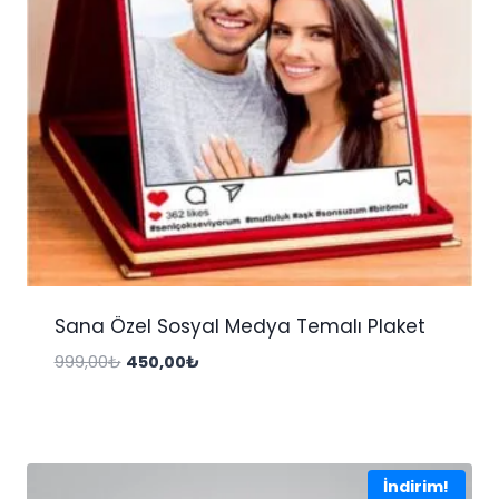
Sana Özel Sosyal Medya Temalı Plaket
Orijinal
Şu
999,00
₺
450,00
₺
fiyat:
andaki
999,00₺.
fiyat:
450,00₺.
İndirim!