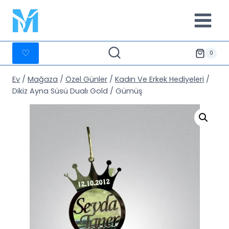
İçeriğe
geç
♡
0
Ev
/
Mağaza
/
Özel Günler
/
Kadın Ve Erkek Hediyeleri
/
Dikiz Ayna Süsü Dualı Gold / Gümüş