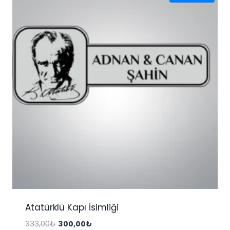
Atatürklü Kapı İsimliği
Orijinal
Şu
333,00
₺
300,00
₺