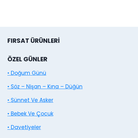
fiyat:
andaki
333,00₺.
fiyat:
300,00₺.
FIRSAT ÜRÜNLERI
ÖZEL GÜNLER
• Doğum Günü
• Söz – Nişan – Kına – Düğün
• Sünnet Ve Asker
• Bebek Ve Çocuk
• Davetiyeler