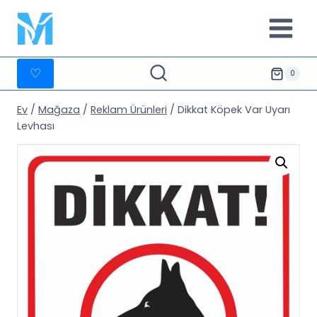
İçeriğe
geç
♡
0
Ev
/
Mağaza
/
Reklam Ürünleri
/
Dikkat Köpek Var Uyarı
Levhası