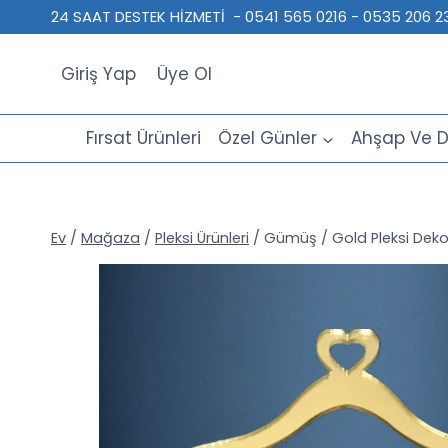
İçeriğe
24 SAAT DESTEK HİZMETİ - 0541 565 0216 - 0535 206
geç
Giriş Yap
Üye Ol
Fırsat Ürünleri
Özel Günler
Ahşap Ve D
Ev
/
Mağaza
/
Pleksi Ürünleri
/
Gümüş / Gold Pleksi Dekora