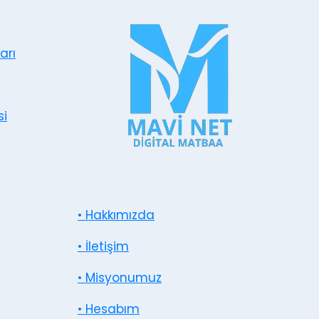
arı
si
• Hakkımızda
• İletişim
• Misyonumuz
• Hesabım