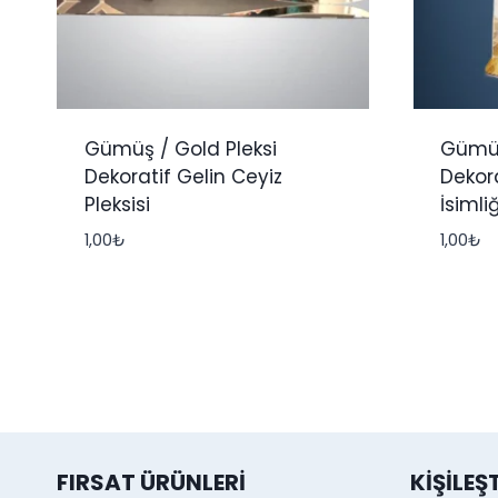
Gümüş / Gold Pleksi
Gümüş
Dekoratif Gelin Ceyiz
Dekor
Pleksisi
İsimliğ
1,00
₺
1,00
₺
FIRSAT ÜRÜNLERI
KIŞILEŞ