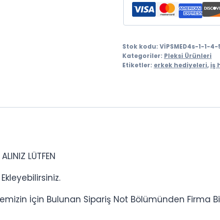
Stok kodu:
VİPSMED4s-1-1-4-
Kategoriler:
Pleksi Ürünleri
Etiketler:
erkek hediyeleri
,
iş 
ALINIZ LÜTFEN
kleyebilirsiniz.
mizin İçin Bulunan Sipariş Not Bölümünden Firma Bilgile