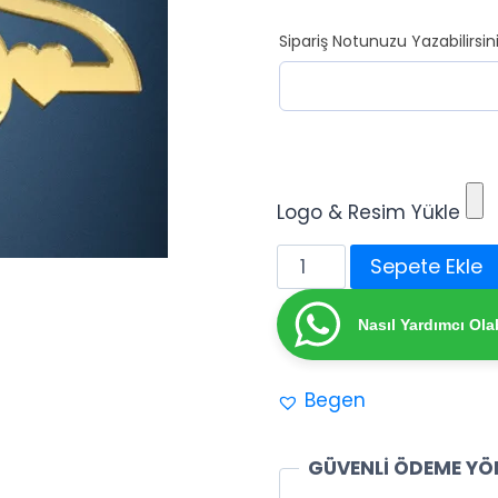
Sipariş Notunuzu Yazabilirsini
Logo & Resim Yükle
Gümüş
Sepete Ekle
/
Gold
Nasıl Yardımcı Olab
Pleksi
Dekoratif
Begen
Gelin
Ceyiz
Pleksisi
GÜVENLİ ÖDEME YÖ
adet