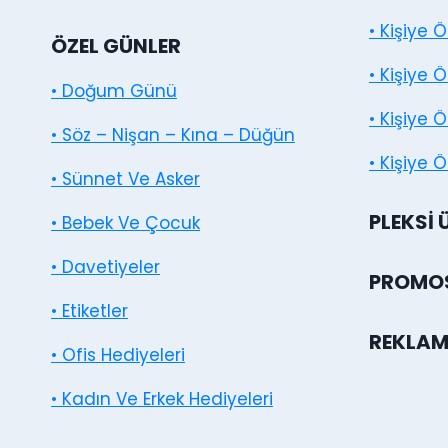
• Kişiye 
ÖZEL GÜNLER
• Kişiye 
• Doğum Günü
• Kişiye 
• Söz – Nişan – Kına – Düğün
• Kişiye Ö
• Sünnet Ve Asker
PLEKSI 
• Bebek Ve Çocuk
• Davetiyeler
PROMOS
• Etiketler
REKLAM
• Ofis Hediyeleri
• Kadın Ve Erkek Hediyeleri