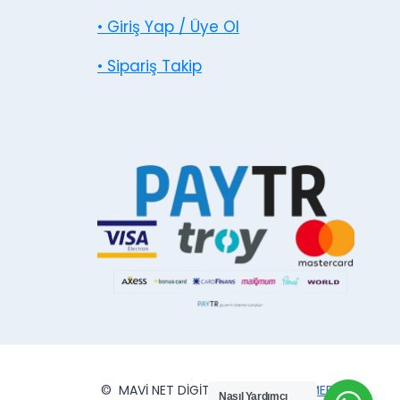
• Giriş Yap / Üye Ol
• Sipariş Takip
© MAVİ NET DİGİTAL MATBAA
VİPSMEDYA
Nasıl Yardımcı