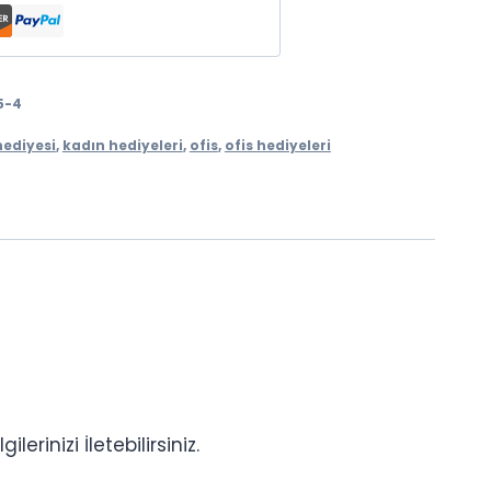
5-4
hediyesi
,
kadın hediyeleri
,
ofis
,
ofis hediyeleri
rinizi İletebilirsiniz.