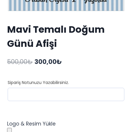
Mavi Temalı Doğum
Günü Afişi
Orijinal
Şu
500,00
₺
300,00
₺
fiyat:
andaki
500,00₺.
fiyat:
Sipariş Notunuzu Yazabilirsiniz.
300,00₺.
Logo & Resim Yükle