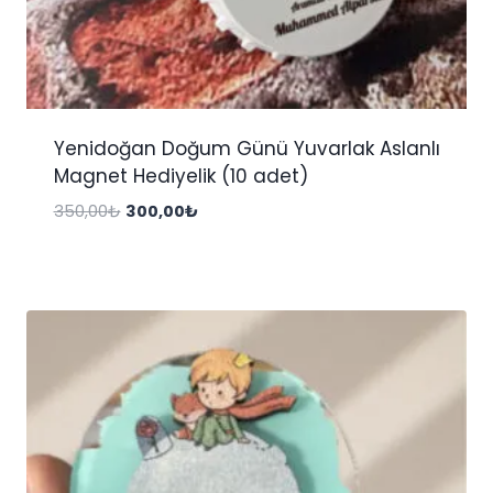
Yenidoğan Doğum Günü Yuvarlak Aslanlı
Magnet Hediyelik (10 adet)
Orijinal
Şu
350,00
₺
300,00
₺
fiyat:
andaki
350,00₺.
fiyat:
300,00₺.