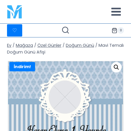
İçeriğe
geç
♡
0
Ev
/
Mağaza
/
Özel Günler
/
Doğum Günü
/
Mavi Temalı
Doğum Günü Afişi
İndirim!