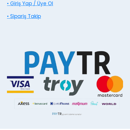
• Giriş Yap / Üye Ol
• Sipariş Takip