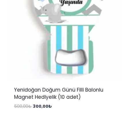
Yenidoğan Doğum Günü Filli Balonlu
Magnet Hediyelik (10 adet)
Orijinal
Şu
500,00
₺
300,00
₺
fiyat:
andaki
500,00₺.
fiyat:
300,00₺.