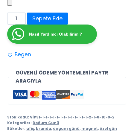
Mavi
Sepete Ekle
Temalı
Doğum
Nasıl Yardımcı Olabilirim ?
Günü
Afişi
Begen
adet
GÜVENLİ ÖDEME YÖNTEMLERİ PAYTR
ARACIYLA
Stok kodu:
VİPS1-1-1-1-1-1-1-1-1-1-1-1-1-1-2-1-8-10-9-2
Kategoriler:
Doğum Günü
Etiketler:
afiş
,
branda
,
dogum günü
,
magnet
,
özel gün