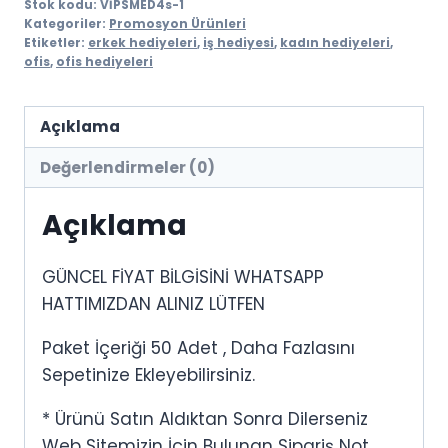
Stok kodu:
VİPSMED4s-1
Kategoriler:
Promosyon Ürünleri
Etiketler:
erkek hediyeleri
,
iş hediyesi
,
kadın hediyeleri
,
ofis
,
ofis hediyeleri
Açıklama
Değerlendirmeler (0)
Açıklama
GÜNCEL FİYAT BİLGİSİNİ WHATSAPP
HATTIMIZDAN ALINIZ LÜTFEN
Paket İçeriği 50 Adet , Daha Fazlasını
Sepetinize Ekleyebilirsiniz.
* Ürünü Satın Aldıktan Sonra Dilerseniz
Web Sitemizin İçin Bulunan Sipariş Not