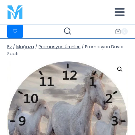
İçeriğe
geç
♡
0
Ev
/
Mağaza
/
Promosyon Ürünleri
/
Promosyon Duvar
Saati