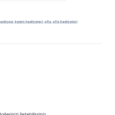
hediyesi
,
kadın hediyeleri
,
ofis
,
ofis hediyeleri
rinizi İletebilirsiniz.