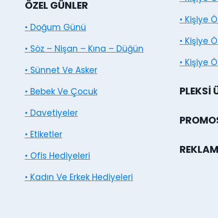
ÖZEL GÜNLER
• Kişiye 
• Doğum Günü
• Kişiye 
• Söz – Nişan – Kına – Düğün
• Kişiye Ö
• Sünnet Ve Asker
PLEKSI 
• Bebek Ve Çocuk
• Davetiyeler
PROMOS
• Etiketler
REKLAM
• Ofis Hediyeleri
• Kadın Ve Erkek Hediyeleri