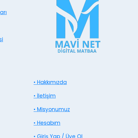
arı
si
• Hakkımızda
• İletişim
• Misyonumuz
• Hesabım
• Giriş Yap / Üye Ol