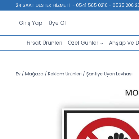
İçeriğe
24 SAAT DESTEK HİZMETİ - 0541 565 0216 - 0535 206
geç
Giriş Yap
Üye Ol
Fırsat Ürünleri
Özel Günler
Ahşap Ve D
Ev
/
Mağaza
/
Reklam Ürünleri
/
Şantiye Uyarı Levhası