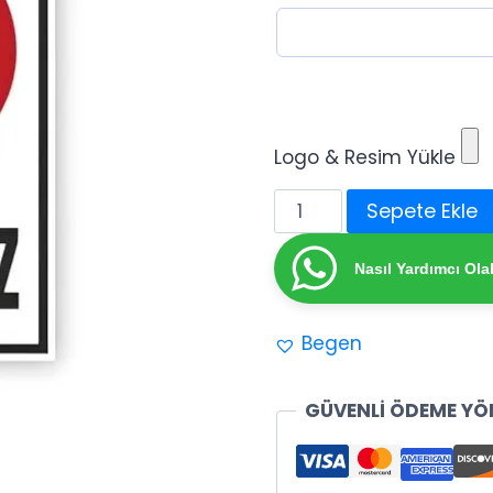
Logo & Resim Yükle
Şantiye
Sepete Ekle
Uyarı
Levhası
Nasıl Yardımcı Olab
adet
Begen
GÜVENLİ ÖDEME YÖ