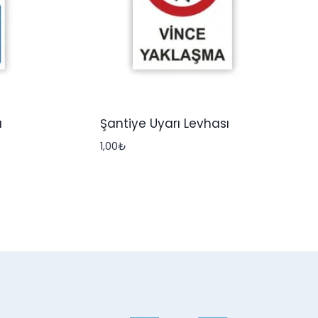
ı
Şantiye Uyarı Levhası
1,00
₺