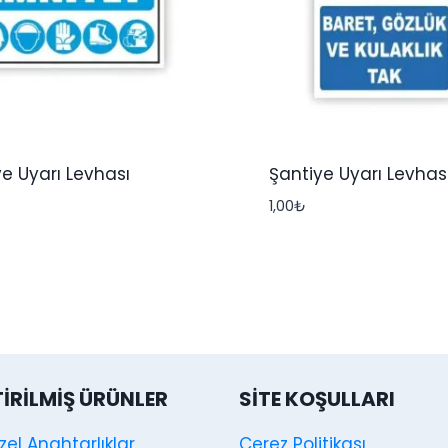
e Uyarı Levhası
Şantiye Uyarı Levhas
1,00
₺
TIRILMIŞ ÜRÜNLER
SITE KOŞULLARI
Özel Anahtarlıklar
Cerez Politikası