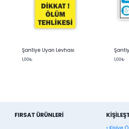
Şantiye Uyarı Levhası
Şantiy
1,00
₺
1,00
₺
FIRSAT ÜRÜNLERI
KIŞILEŞ
• Kişiye 