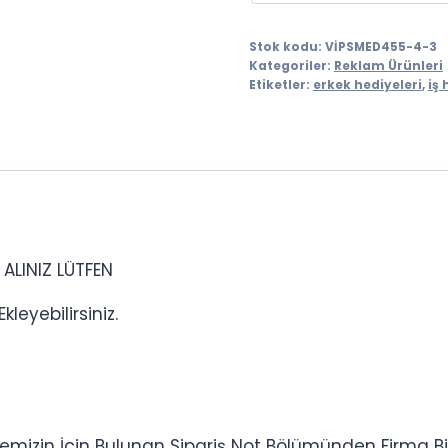
Stok kodu:
VİPSMED455-4-3
Kategoriler:
Reklam Ürünleri
Etiketler:
erkek hediyeleri
,
iş 
ALINIZ LÜTFEN
kleyebilirsiniz.
mizin İçin Bulunan Sipariş Not Bölümünden Firma Bilgile