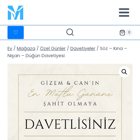
İçeriğe
geç
♡
0
Ev
/
Mağaza
/
Özel Günler
/
Davetiyeler
/
Söz – Kına –
Nişan – Düğün Davetiyesi