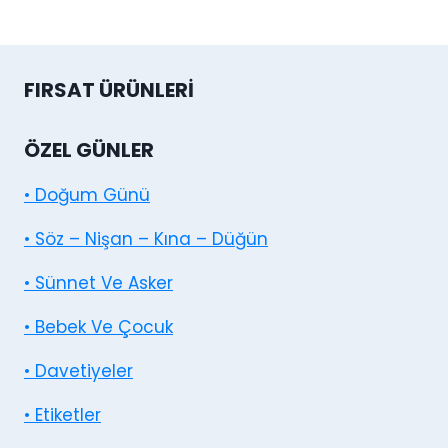
300,00₺.
FIRSAT ÜRÜNLERI
ÖZEL GÜNLER
• Doğum Günü
• Söz – Nişan – Kına – Düğün
• Sünnet Ve Asker
• Bebek Ve Çocuk
• Davetiyeler
• Etiketler