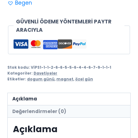
Begen
-
Düğün
Davetiyesi
GÜVENLİ ÖDEME YÖNTEMLERİ PAYTR
adet
ARACIYLA
Stok kodu:
VİPS1-1-1-2-6-6-5-5-6-4-4-6-7-9-1-1-1
Kategoriler:
Davetiyeler
Etiketler:
dogum günü
,
magnet
,
özel gün
Açıklama
Değerlendirmeler (0)
Açıklama