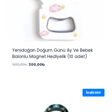
Yenidoğan Doğum Günü Ay Ve Bebek
Balonlu Magnet Hediyelik (10 adet)
Orijinal
Şu
500,00
₺
300,00
₺
fiyat:
andaki
500,00₺.
fiyat:
300,00₺.
İndirim!