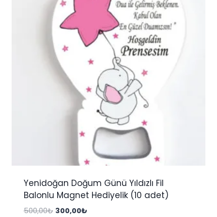
Yenidoğan Doğum Günü Yıldızlı Fil
Balonlu Magnet Hediyelik (10 adet)
Orijinal
Şu
500,00
₺
300,00
₺