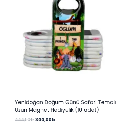
Yenidoğan Doğum Günü Safari Temalı
Uzun Magnet Hediyelik (10 adet)
Orijinal
Şu
444,00
₺
300,00
₺
fiyat:
andaki
444,00₺.
fiyat: